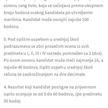
osnovu rang liste, koja se sačinjava prema ukupnom
broju bodova svakog kandidata po utvrdjenim
merilima. Kandidat može osvojiti najviše 100
bodova.
3. Pod opštim uspehom u srednjoj školi
podrazumeva se zbir prosečnih ocena iz svih
predmeta u I, II, III i IV razredu pomnožen sa 2 (dva).
Po ovom osnovu kandidat može steći najmanje 16, a
najviše 40 bodova. Opšti uspeh u srednjoj školi
računa se zaokruživanjem na dve decimale.
4. Rezultat koji kandidat postigne na prijemnom
ispitu ocenjuje se od 0 do 60 bodova, (po predmetu
30 boda).