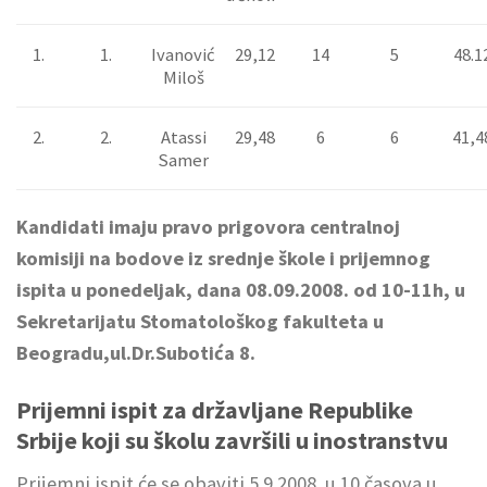
1.
1.
Ivanović
29,12
14
5
48.1
Miloš
2.
2.
Atassi
29,48
6
6
41,4
Samer
Kandidati imaju pravo prigovora centralnoj
komisiji na bodove iz srednje škole i prijemnog
ispita u ponedeljak, dana 08.09.2008. od 10-11h, u
Sekretarijatu Stomatološkog fakulteta u
Beogradu,ul.Dr.Subotića 8.
Prijemni ispit za državljane Republike
Srbije koji su školu završili u inostranstvu
Prijemni ispit će se obaviti 5.9.2008. u 10 časova u