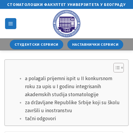
Skip
СТОМАТОЛОШКИ ФАКУЛТЕТ УНИВЕРЗИТЕТА У БЕОГРАДУ
to
content
СТУДЕНТСКИ СЕРВИСИ
НАСТАВНИЧКИ СЕРВИСИ
a polagali prijemni ispit u II konkursnom
roku za upis u I godinu integrisanih
akademskih studija stomatologije
za državljane Republike Srbije koji su školu
završili u inostranstvu
tačni odgovori