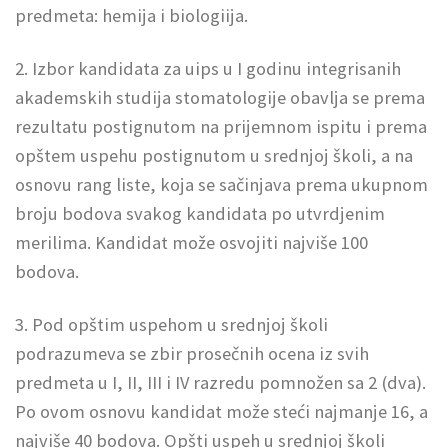
predmeta: hemija i biologiija.
2. Izbor kandidata za uips u I godinu
integrisanih
akademskih studija stomatologije obavlja se prema
rezultatu postignutom na prijemnom ispitu i prema
opštem uspehu postignutom u srednjoj školi, a na
osnovu rang liste, koja se sačinjava prema ukupnom
broju bodova svakog kandidata po utvrdjenim
merilima. Kandidat može osvojiti najviše 100
bodova.
3. Pod opštim uspehom u srednjoj školi
podrazumeva se zbir prosečnih ocena iz svih
predmeta u I, II, III i IV razredu pomnožen sa 2 (dva).
Po ovom osnovu kandidat može steći najmanje 16, a
najviše 40 bodova. Opšti uspeh u srednjoj školi