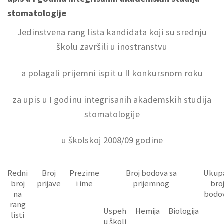
stomatologije
Jedinstvena rang lista kandidata koji su srednju
školu završili u inostranstvu
a polagali prijemni ispit u II konkursnom roku
za upis u I godinu integrisanih akademskih studija
stomatologije
u školskoj 2008/09 godine
Redni
Broj
Prezime
Broj bodova sa
Ukup
broj
prijave
i ime
prijemnog
bro
na
bodo
rang
Uspeh
Hemija
Biologija
listi
u školi