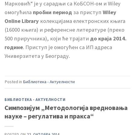
Марковић“ је у сарадњи са КоБСОН-ом и Wiley
омогућила
пробни период
за приступ
Wiley
Online Library
колекцијама електронских књига
(16000 књига) и референсне литературе (преко
500 приручника), који ће трајати
до краја 2014.
године
. Приступ је омогућен са ИП адреса
Универзитета у Београду.
Posted in
Библиотека - Актуелности
БИБЛИОТЕКА - АКТУЕЛНОСТИ
Симпозијум „Методологија вредновања
науке – регулатива и пракса“
POSTED ON
22. ОКТОБРА 2014.