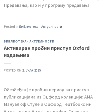
Предавања, као и у програму предавања.
Posted in
Библиотека - Актуелности
БИБЛИОТЕКА - АКТУЕЛНОСТИ
Активиран пробни приступ Oxford
издањима
POSTED ON
2. ЈУЛА 2015.
Обезбеђен је пробни период за приступ
публикацијама из Оџфорд колекције: АМА
Мануал оф Стyле и Оџфорд Теџтбоокс ин
Анаестхесиа: Анаестхесиа фор Орал анд