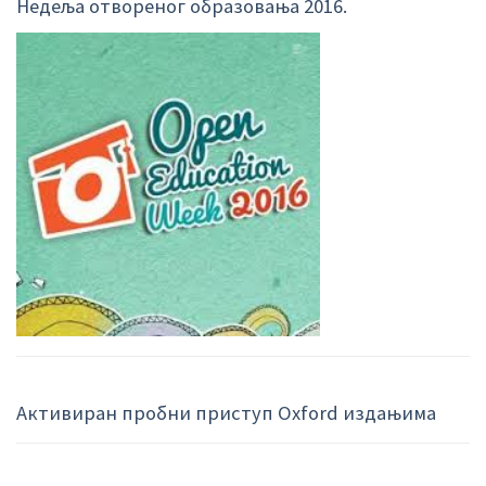
Недеља отвореног образовања 2016.
Активиран пробни приступ Oxford издањима