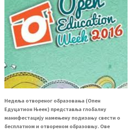
Недеља отв
ореног образовања (Опен
Едуцатион Њеек) представља глобалну
манифестацију намењену подизању свести о
бесплатном и отвореном образовњу. Ове