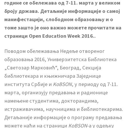
године се обележав
а од 7-11. марта у великом
броју држава. Детаљније информације о самој
манифестацији, слободном образовању и о
томе зашто је оно важно можете прочитати на
страници Open Education Week 2016..
Поводом обележавања Недеље отвореног
образовања 2016, Универзитетска Библиотека
„Светозар Марковић“, Београд, Секција
библиотекара и књижничара Заједнице
института Србије и
KoBSON
, у периоду од 7-11.
марта, организују предавања и радионице
намењене студентима, докторандима,
истраживачима, научницима и библиотекарима.
Детаљаније информације о програму предавања
можете наћи на страници
KoBSON
-а у одељку