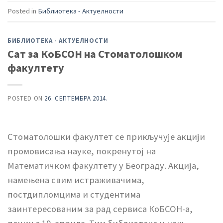
Posted in
Библиотека - Актуелности
БИБЛИОТЕКА - АКТУЕЛНОСТИ
Сат за КоБСОН на Стоматолошком
факултету
POSTED ON
26. СЕПТЕМБРА 2014.
Стоматолошки факултет се прикључује акцији
промовисања науке, покренутој на
Математичком факултету у Београду. Акција,
намењена свим истраживачима,
постдипломцима и студентима
заинтересованим за рад сервиса КоБСОН-а,