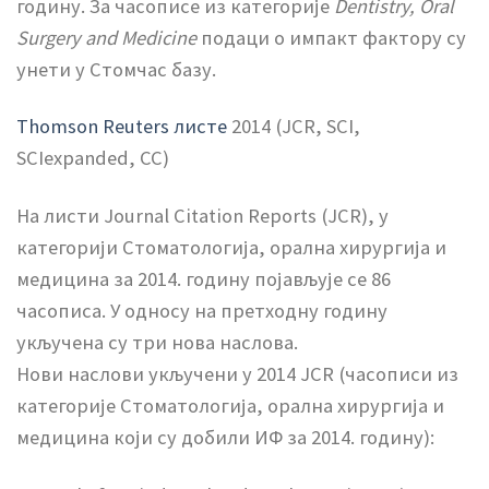
годину. За часописе из категорије
Dentistry, Oral
Surgery and Medicine
подаци о импакт фактору су
унети у Стомчас базу.
Thomson Reuters листе
2014 (JCR, SCI,
SCIexpanded, CC)
На листи Journal Citation Reports (JCR), у
категорији Стоматологија, орална хирургија и
медицина за 2014. годину појављује се 86
часописа. У односу на претходну годину
укључена су три нова наслова.
Нови наслови укључени у 2014 JCR (часописи из
категорије Стоматологија, орална хирургија и
медицина који су добили ИФ за 2014. годину):