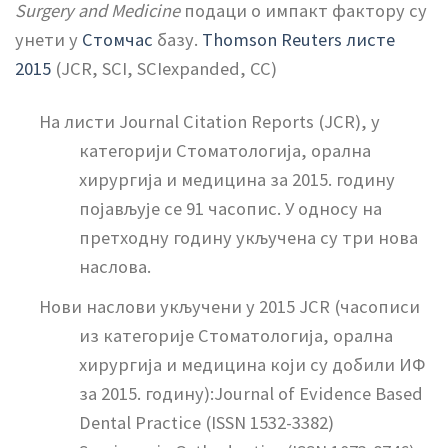
Surgery and Medicine
подаци о импакт фактору су
унети у
Стомчас
базу.
Thomson Reuters листе
2015
(JCR, SCI, SCIexpanded, CC)
На листи Journal Citation Reports (JCR), у
категорији Стоматологија, орална
хирургија и медицина за 2015. годину
појављује се 91 часопис. У односу на
претходну годину укључена су три нова
наслова.
Нови наслови укључени у 2015 JCR (часописи
из категорије Стоматологија, орална
хирургија и медицина који су добили ИФ
за 2015. годину):Journal of Evidence Based
Dental Practice (ISSN 1532-3382)