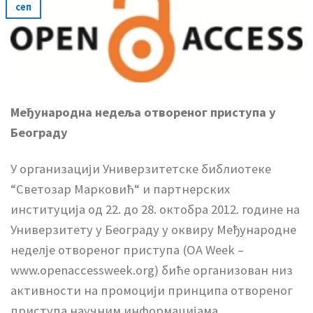
сеп
Међународна недеља отвореног приступа у
Београду
У организацији Универзитетске библиотеке
“Светозар Марковић“ и партнерских
институција од 22. до 28. октобра 2012. године на
Универзитету у Београду у оквиру Међународне
неделје отвореног приступа (ОА Week –
www.openaccessweek.org) биће организован низ
активности на промоцији принципа отвореног
приступа научним информацијама.