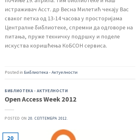
почиње 19. априла. Тим библиотеке и наш
истраживач Асст. др Весна Милетић чекају Вас
сваког петка од 13-14 часова у просторијама
Централне библиотеке, спремни да одговоре на
питања, пруже техничку подршку и поделе
искуства коришћења КоБСОН сервиса.
Posted in
Библиотека - Актуелности
БИБЛИОТЕКА - АКТУЕЛНОСТИ
Open Access Week 2012
POSTED ON
20. СЕПТЕМБРА 2012.
20